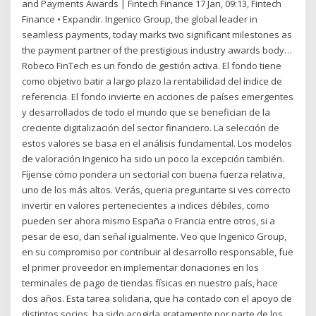
and Payments Awards | Fintech Finance 17 Jan, 09:13, Fintech
Finance • Expandir. Ingenico Group, the global leader in
seamless payments, today marks two significant milestones as
the payment partner of the prestigious industry awards body…
Robeco FinTech es un fondo de gestión activa. El fondo tiene
como objetivo batir a largo plazo la rentabilidad del índice de
referencia. El fondo invierte en acciones de países emergentes
y desarrollados de todo el mundo que se benefician de la
creciente digitalización del sector financiero. La selección de
estos valores se basa en el análisis fundamental. Los modelos
de valoración Ingenico ha sido un poco la excepción también.
Fíjense cómo pondera un sectorial con buena fuerza relativa,
uno de los más altos. Verás, queria preguntarte si ves correcto
invertir en valores pertenecientes a indices débiles, como
pueden ser ahora mismo España o Francia entre otros, si a
pesar de eso, dan señal igualmente. Veo que Ingenico Group,
en su compromiso por contribuir al desarrollo responsable, fue
el primer proveedor en implementar donaciones en los
terminales de pago de tiendas físicas en nuestro país, hace
dos años. Esta tarea solidaria, que ha contado con el apoyo de
distintos socios, ha sido acogida gratamente por parte de los